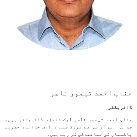
جناب احمد تیمور ناصر
ڈائریکٹر
جناب احمد تیمور ناصر ایک نامزد ڈائریکٹر ہیں،
جو پی ایم آر سی کے بورڈ میں وزارت خزانہ، حکومت
پاکستان کی نمائندگی کر رہے ہیں۔