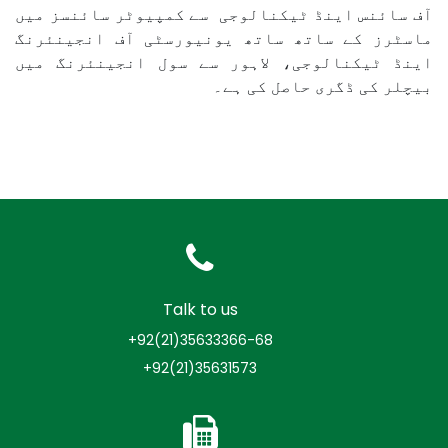
آف سائنس اینڈ ٹیکنالوجی سے کمپیوٹر سائنسز میں
ماسٹرز کے ساتھ ساتھ یونیورسٹی آف انجینئرنگ
اینڈ ٹیکنالوجی، لاہور سے سول انجینئرنگ میں
بیچلر کی ڈگری حاصل کی ہے۔
Talk to us
+92(21)35633366-68
+92(21)35631573