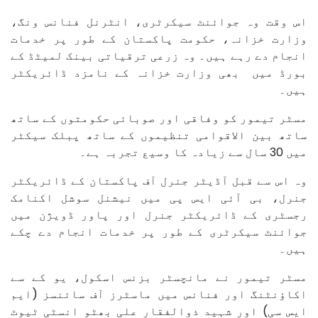
اس وقت وہ جوائنٹ سیکرٹری، انٹرنل فنانس ونگ،
وزارت خزانہ، حکومت پاکستان کے طور پر خدمات
انجام دے رہے ہیں۔ وہ زرعی ترقیاتی بینک لمیٹڈ کے
بورڈ میں بھی وزارت خزانہ کے نامزد ڈائریکٹر
ہیں۔
مسٹر تیمور کو وفاقی اور صوبائی حکومتوں کے ساتھ
ساتھ بین الاقوامی تنظیموں کے ساتھ پبلک سیکٹر
میں 30 سال سے زیادہ کا وسیع تجربہ ہے۔
وہ اس سے قبل آڈیٹر جنرل آف پاکستان کے ڈائریکٹر
جنرل، بی آئی ایس پی میں نیشنل سوشل اکنامک
رجسٹری کے ڈائریکٹر جنرل اور پاور ڈویژن میں
جوائنٹ سیکرٹری کے طور پر خدمات انجام دے چکے
ہیں۔
مسٹر تیمور نے مانچسٹر بزنس اسکول، یو کے سے
اکاؤنٹنگ اور فنانس میں ماسٹرز آف سائنسز (ایم
ایس سی) اور شہید ذوالفقار علی بھٹو انسٹی ٹیوٹ